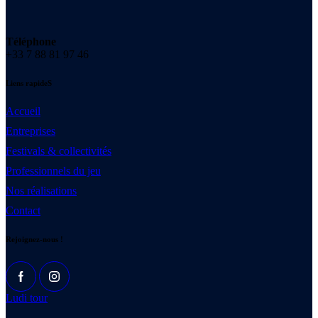
Téléphone
+33 7 88 81 97 46
Liens rapideS
Accueil
Entreprises
Festivals & collectivités
Professionnels du jeu
Nos réalisations
Contact
Rejoignez-nous !
Ludi tour