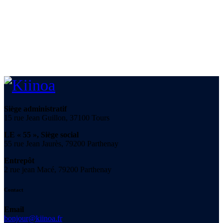
Siège administratif
15 rue Jean Guillon, 37100 Tours
LE « 55 », Siège social
55 rue Jean Jaurès, 79200 Parthenay
Entrepôt
2 rue jean Macé, 79200 Parthenay
Contact
Email
bonjour@kiinoa.fr